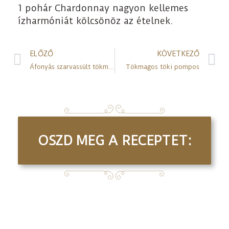
1 pohár Chardonnay nagyon kellemes
ízharmóniát kölcsönöz az ételnek.
ELŐZŐ
KÖVETKEZŐ
Áfonyás szarvassült tökmagtallérral, szilvával
Tökmagos töki pompos
OSZD MEG A RECEPTET: