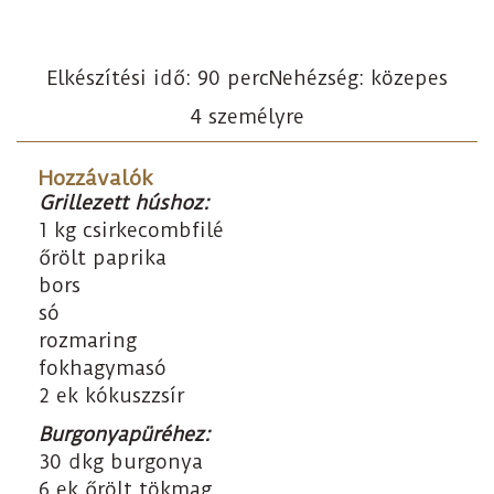
Elkészítési idő: 90 perc
Nehézség: közepes
4 személyre
Hozzávalók
Grillezett húshoz:
1 kg csirkecombfilé
őrölt paprika
bors
só
rozmaring
fokhagymasó
2 ek kókuszzsír
Burgonyapüréhez:
30 dkg burgonya
6 ek őrölt tökmag