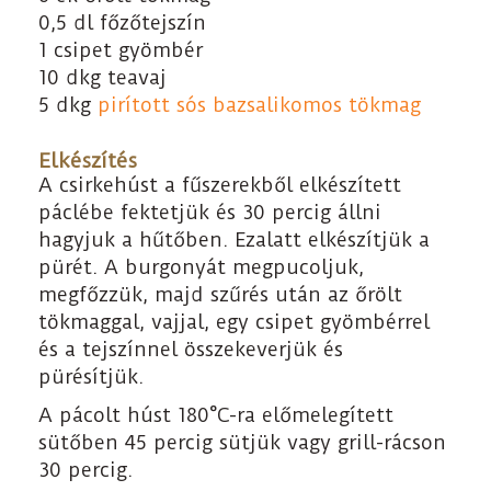
0,5 dl főzőtejszín
1 csipet gyömbér
10 dkg teavaj
5 dkg
pirított sós bazsalikomos tökmag
Elkészítés
A csirkehúst a fűszerekből elkészített
páclébe fektetjük és 30 percig állni
hagyjuk a hűtőben. Ezalatt elkészítjük a
pürét. A burgonyát megpucoljuk,
megfőzzük, majd szűrés után az őrölt
tökmaggal, vajjal, egy csipet gyömbérrel
és a tejszínnel összekeverjük és
pürésítjük.
A pácolt húst 180°C-ra előmelegített
sütőben 45 percig sütjük vagy grill-rácson
30 percig.