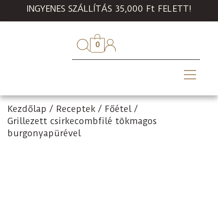
INGYENES SZÁLLÍTÁS 35,000 Ft FELETT!
0
Kezdőlap
/
Receptek
/
Főétel
/
Grillezett csirkecombfilé tökmagos
burgonyapürével