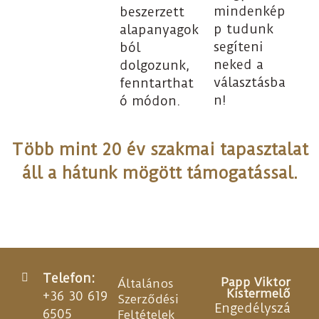
mindenkép
beszerzett
p tudunk
alapanyagok
segíteni
ból
neked a
dolgozunk,
választásba
fenntarthat
n!
ó módon.
Több mint 20 év szakmai tapasztalat
áll a hátunk mögött támogatással.
Telefon:
Papp Viktor
Általános
Kistermelő
+36 30 619
Szerződési
Engedélyszá
6505
Feltételek