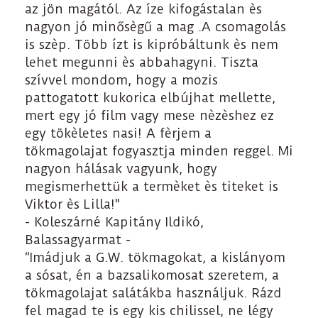
az jön magától. Az íze kifogástalan ès
nagyon jó minősègű a mag .A csomagolás
is szèp. Több ízt is kipróbáltunk ès nem
lehet megunni ès abbahagyni. Tiszta
szívvel mondom, hogy a mozis
pattogatott kukorica elbújhat mellette,
mert egy jó film vagy mese nèzèshez ez
egy tökèletes nasi! A fèrjem a
tökmagolajat fogyasztja minden reggel. Mi
nagyon hálásak vagyunk, hogy
megismerhettük a termèket ès titeket is
Viktor ès Lilla!"
- Koleszárné Kapitány Ildikó,
Balassagyarmat -
“Imádjuk a G.W. tökmagokat, a kislányom
a sósat, én a bazsalikomosat szeretem, a
tökmagolajat salátákba használjuk. Rázd
fel magad te is egy kis chilissel, ne légy