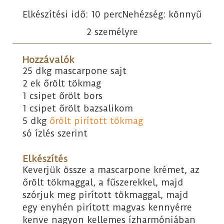
Elkészítési idő: 10 perc
Nehézség: könnyű
2 személyre
Hozzávalók
25 dkg mascarpone sajt
2 ek őrölt tökmag
1 csipet őrölt bors
1 csipet őrölt bazsalikom
5 dkg
őrölt pirított tökmag
só ízlés szerint
Elkészítés
Keverjük össze a mascarpone krémet, az
őrölt tökmaggal, a fűszerekkel, majd
szórjuk meg pirított tökmaggal, majd
egy enyhén pirított magvas kennyérre
kenve nagyon kellemes ízharmóniában