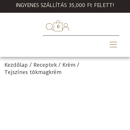
INGYENES SZÁLLÍTÁS 35,000 Ft FELETT!
0
Kezdőlap
/
Receptek
/
Krém
/
Tejszínes tökmagkrém