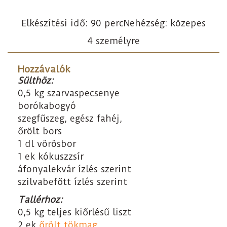
Elkészítési idő: 90 perc
Nehézség: közepes
4 személyre
Hozzávalók
Sülthöz:
0,5 kg szarvaspecsenye
borókabogyó
szegfűszeg, egész fahéj,
őrölt bors
1 dl vörösbor
1 ek kókuszzsír
áfonyalekvár ízlés szerint
szilvabefőtt ízlés szerint
Tallérhoz:
0,5 kg teljes kiőrlésű liszt
2 ek
őrölt tökmag