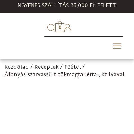
INGYENES SZÁLLÍTÁS 35,000 Ft FELETT!
0
Kezdőlap
/
Receptek
/
Főétel
/
Áfonyás szarvassült tökmagtallérral, szilvával