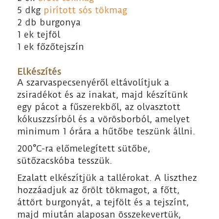
5 dkg
pirított sós tökmag
2 db burgonya
1 ek tejföl
1 ek főzőtejszín
Elkészítés
A szarvaspecsenyéről eltávolítjuk a
zsiradékot és az inakat, majd készítünk
egy pácot a fűszerekből, az olvasztott
kókuszzsírból és a vörösborból, amelyet
minimum 1 órára a hűtőbe teszünk állni.
200°C-ra előmelegített sütőbe,
sütőzacskóba tesszük.
Ezalatt elkészítjük a tallérokat. A liszthez
hozzáadjuk az őrölt tökmagot, a főtt,
áttört burgonyát, a tejfölt és a tejszínt,
majd miután alaposan összekevertük,