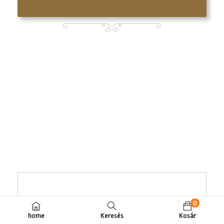
T
ö
0
k
home
Keresés
Kosár