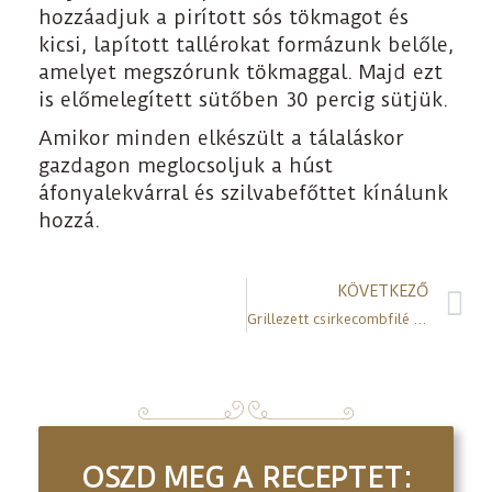
hozzáadjuk a pirított sós tökmagot és
kicsi, lapított tallérokat formázunk belőle,
amelyet megszórunk tökmaggal. Majd ezt
is előmelegített sütőben 30 percig sütjük.
Amikor minden elkészült a tálaláskor
gazdagon meglocsoljuk a húst
áfonyalekvárral és szilvabefőttet kínálunk
hozzá.
KÖVETKEZŐ
Grillezett csirkecombfilé tökmagos burgonyapürével
OSZD MEG A RECEPTET: