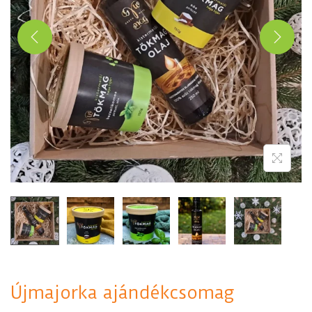
Újmajorka ajándékcsomag