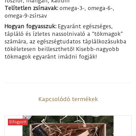
foszfor, mangán, kálium
Telítetlen zsírsavak:
omega-3-, omega-6-,
omega-9-zsírsav
Hogyan fogyasszuk:
Egyaránt egészséges,
tápláló és ízletes nassolnivaló a “tökmagok”
számára, az egészségtudatos táplálkozásukba
tökéletesen beilleszthető! Kisebb-nagyobb
tökmagok egyaránt imádni fogják!
Kapcsolódó termékek
Elfogyott