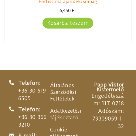
Fortissima ajándékcsomag
6,450
Ft
Kosárba teszem
Telefon:
Papp Viktor
Általános
Kistermelő
+36 30 619
Szerződési
Engedélyszá
6505
Feltételek
m: 11T 0718
Telefon:
Adatkezelési
Adószám:
+36 30 366
tájékoztató
79309059-1-
3210
32
Cookie
E-mail: