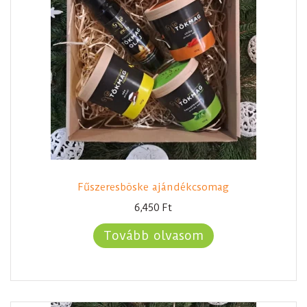
Fűszeresböske ajándékcsomag
6,450
Ft
Tovább olvasom