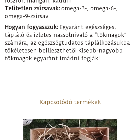
foszfor, mangán, kálium
Telítetlen zsírsavak:
omega-3-, omega-6-,
omega-9-zsírsav
Hogyan fogyasszuk:
Egyaránt egészséges,
tápláló és ízletes nassolnivaló a “tökmagok”
számára, az egészségtudatos táplálkozásukba
tökéletesen beilleszthető! Kisebb-nagyobb
tökmagok egyaránt imádni fogják!
Kapcsolódó termékek