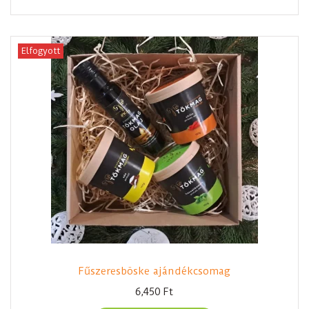
Elfogyott
Fűszeresböske ajándékcsomag
6,450
Ft