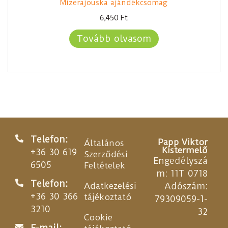
Mizerajouska ajándékcsomag
6,450
Ft
Tovább olvasom
Telefon:
Papp Viktor
Általános
Kistermelő
+36 30 619
Szerződési
Engedélyszá
6505
Feltételek
m: 11T 0718
Telefon:
Adatkezelési
Adószám:
+36 30 366
tájékoztató
79309059-1-
3210
32
Cookie
E-mail: