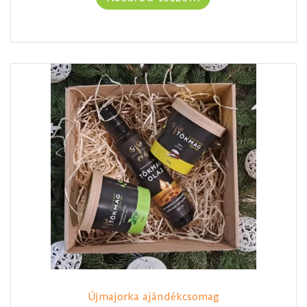
Újmajorka ajándékcsomag