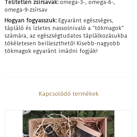
Telítetlen zsírsavak:
omega-3-, omega-6-,
omega-9-zsírsav
Hogyan fogyasszuk:
Egyaránt egészséges,
tápláló és ízletes nassolnivaló a “tökmagok”
számára, az egészségtudatos táplálkozásukba
tökéletesen beilleszthető! Kisebb-nagyobb
tökmagok egyaránt imádni fogják!
Kapcsolódó termékek