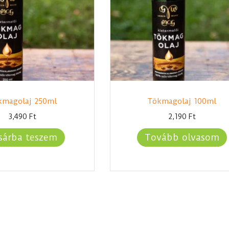
kmagolaj 250ml
Tökmagolaj 100ml
3,490
Ft
2,190
Ft
sárba teszem
Tovább olvasom