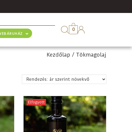
0
WEBÁRUHÁZ
Kezdőlap
/
Tökmagolaj
Elfogyott