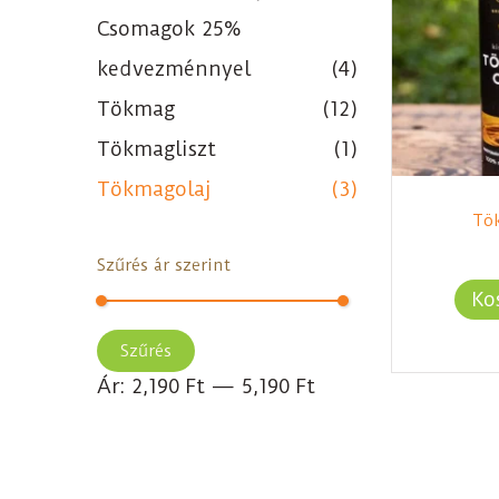
Csomagok 25%
kedvezménnyel
(4)
Tökmag
(12)
Tökmagliszt
(1)
Tökmagolaj
(3)
Tö
Szűrés ár szerint
Ko
Szűrés
Ár:
2,190 Ft
—
5,190 Ft