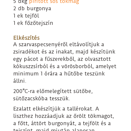
5 dkg
pirított sós tökmag
2 db burgonya
1 ek tejföl
1 ek főzőtejszín
Elkészítés
A szarvaspecsenyéről eltávolítjuk a
zsiradékot és az inakat, majd készítünk
egy pácot a fűszerekből, az olvasztott
kókuszzsírból és a vörösborból, amelyet
minimum 1 órára a hűtőbe teszünk
állni.
200°C-ra előmelegített sütőbe,
sütőzacskóba tesszük.
Ezalatt elkészítjük a tallérokat. A
liszthez hozzáadjuk az őrölt tökmagot,
a főtt, áttört burgonyát, a tejfölt és a
tejszínt, majd miután alaposan