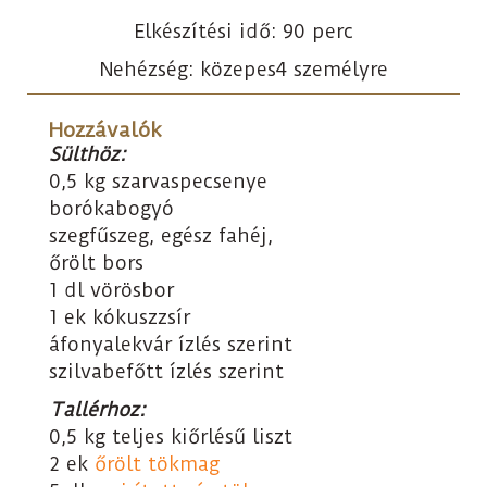
Elkészítési idő: 90 perc
Nehézség: közepes
4 személyre
Hozzávalók
Sülthöz:
0,5 kg szarvaspecsenye
borókabogyó
szegfűszeg, egész fahéj,
őrölt bors
1 dl vörösbor
1 ek kókuszzsír
áfonyalekvár ízlés szerint
szilvabefőtt ízlés szerint
Tallérhoz:
0,5 kg teljes kiőrlésű liszt
2 ek
őrölt tökmag