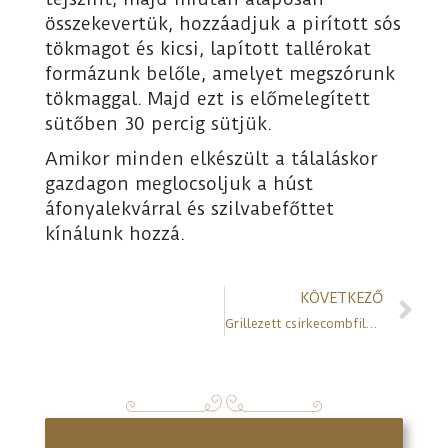
összekevertük, hozzáadjuk a pirított sós
tökmagot és kicsi, lapított tallérokat
formázunk belőle, amelyet megszórunk
tökmaggal. Majd ezt is előmelegített
sütőben 30 percig sütjük.
Amikor minden elkészült a tálaláskor
gazdagon meglocsoljuk a húst
áfonyalekvárral és szilvabefőttet
kínálunk hozzá.
KÖVETKEZŐ
Grillezett csirkecombfilé tökmagos burgonyapürével