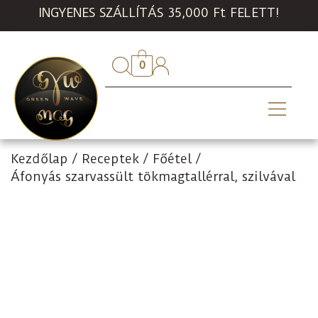
INGYENES SZÁLLÍTÁS 35,000 Ft FELETT!
0
Kezdőlap
/
Receptek
/
Főétel
/
Áfonyás szarvassült tökmagtallérral, szilvával