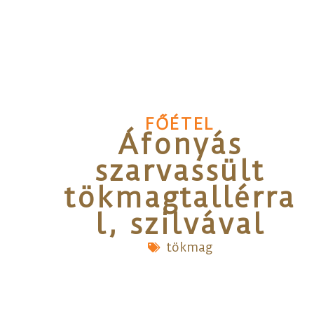
FŐÉTEL
Áfonyás
szarvassült
tökmagtallérra
l, szilvával
tökmag