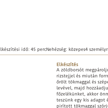
lkészítési idő: 45 perc
Nehézség: közepes
4 személyr
Elkészítés
A zöldborsót megpárolju
rizstejjel és miután for
őrölt tökmaggal és szép
levével, majd hozzáadju
főzelékünket, akkor önm
teszünk egy kis adagot é
pirított tökmaggal szór