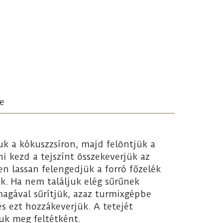
e
k a kókuszzsíron, majd felöntjük a
rni kezd a tejszínt összekeverjük az
en lassan felengedjük a forró főzelék
k. Ha nem találjuk elég sűrűnek
agával sűrítjük, azaz turmixgépbe
s ezt hozzákeverjük. A tetejét
juk meg feltétként.