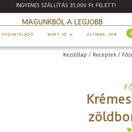
INGYENES SZÁLLÍTÁS 35,000 Ft FELETT!
MAGUNKBÓL A LEGJOBB
VISZONTELADÓ
MIÉRT JÓ
doTERRA -25%
Kezdőlap
/
Receptek
/
Főz
F
Krémes
zöldbo