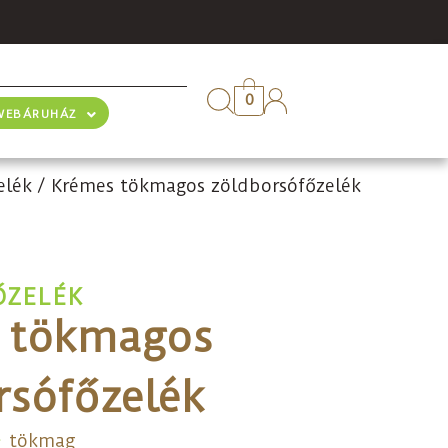
0
WEBÁRUHÁZ
elék
/
Krémes tökmagos zöldborsófőzelék
ŐZELÉK
 tökmagos
rsófőzelék
tökmag