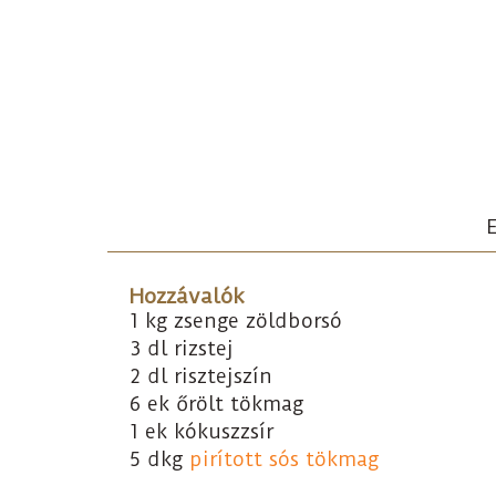
E
Hozzávalók
1 kg zsenge zöldborsó
3 dl rizstej
2 dl risztejszín
6 ek őrölt tökmag
1 ek kókuszzsír
5 dkg
pirított sós tökmag