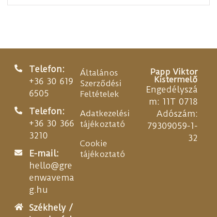
Telefon:
Papp Viktor
Általános
Kistermelő
+36 30 619
Szerződési
Engedélyszá
6505
Feltételek
m: 11T 0718
Telefon:
Adatkezelési
Adószám:
+36 30 366
tájékoztató
79309059-1-
3210
32
Cookie
E-mail:
tájékoztató
hello@gre
enwavema
g.hu
Székhely /