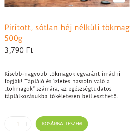
Pirított, sótlan héj nélküli tökmag
500g
3,790
Ft
Kisebb-nagyobb tökmagok egyaránt imádni
fogják! Tápláló és ízletes nassolnivaló a
„tökmagok” számára, az egészségtudatos
táplálkozásukba tökéletesen beilleszthető.
KOSÁRBA TESZEM