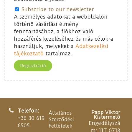
Subscribe to our newsletter
A személyes adatokat a weboldalon
történő vásárlási élmény
fenntartásához, a fiókhoz való
hozzáférés kezeléséhez és más célokra
használjuk, melyeket a
Adatkezelési
tájékoztató
tartalmaz.
Regisztráció
Telefon:
Papp Viktor
Általános
Kistermelő
+36 30 619
Szerződési
Engedélyszá
6505
Feltételek
m: 11T 0718