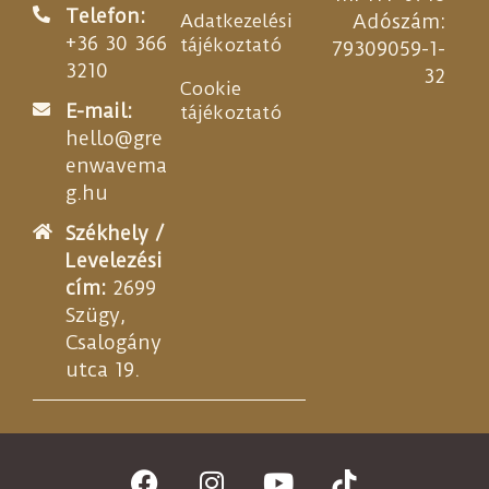
Telefon:
Adatkezelési
Adószám:
+36 30 366
tájékoztató
79309059-1-
3210
32
Cookie
E-mail:
tájékoztató
hello@gre
enwavema
g.hu
Székhely /
Levelezési
cím:
2699
Szügy,
Csalogány
utca 19.