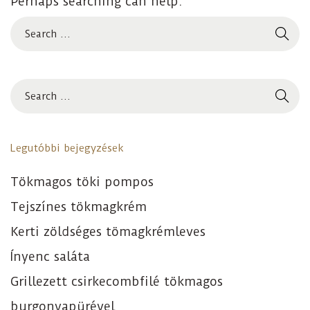
Perhaps searching can help.
Legutóbbi bejegyzések
Tökmagos töki pompos
Tejszínes tökmagkrém
Kerti zöldséges tömagkrémleves
Ínyenc saláta
Grillezett csirkecombfilé tökmagos
burgonyapürével