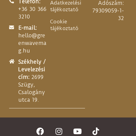
Telefon:
Adatkezelési
Adószám:
+36 30 366
tájékoztató
79309059-1-
3210
32
Cookie
E-mail:
tájékoztató
hello@gre
enwavema
g.hu
Székhely /
Levelezési
cím:
2699
Szügy,
Csalogány
utca 19.